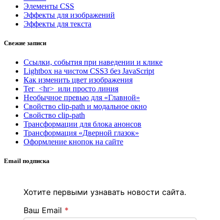
Элементы CSS
Эффекты для изображений
Эффекты для текста
Свежие записи
Ссылки, события при наведении и клике
Lightbox на чистом CSS3 без JavaScript
Как изменить цвет изображения
Тег <hr> или просто линия
Необычное превью для «Главной»
Свойство clip-path и модальное окно
Свойство clip-path
Трансформации для блока анонсов
Трансформация «Дверной глазок»
Оформление кнопок на сайте
Email подписка
Хотите первыми узнавать новости сайта.
Ваш Email
*