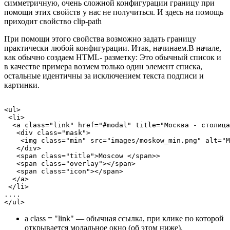
симметричную, очень сложной конфигурации границу при
помощи этих свойств у нас не получиться. И здесь на помощь
приходит свойство
clip-path
При помощи этого свойства возможно задать границу
практически любой конфигурации. Итак, начинаем.В начале,
как обычно создаем HTML- разметку: Это обычный список и
в качестве примера возмем только один элемент списка,
остальные идентичны за исключением текста подписи и
картинки.
<ul>

 <li>

  <a class="link" href="#modal" title="Москва - cтолица
   <div class="mask">

    <img class="min" src="images/moskow_min.png" alt="М
   </div>

   <span class="title">Moscow </span>>

   <span class="overlay"></span>

   <span class="icon"></span>	

  </a>

 </li>

....

</ul>
a
class =
"link"
— обычная ссылка, при клике по которой
открывается модальное окно (об этом ниже).