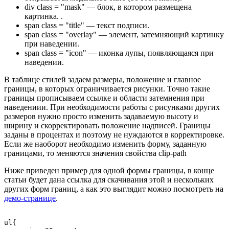
div
class =
"mask"
— блок, в котором размещена
картинка. .
span
class =
"title"
— текст подписи.
span
class =
"overlay"
— элемент, затемняющий картинку
при наведении.
span
class =
"icon"
— иконка лупы, появляющаяся при
наведении.
В таблице стилей задаем размеры, положение и главное
границы, в которых ограничивается рисунки. Точно такие
границы прописываем ссылке и области затемнения при
наведениии. При необходимости работы с рисунками других
размеров нужно просто изменить задаваемую высоту и
ширину и скорректировать положение надписей. Границы
заданы в процентах и поэтому не нуждаются в корректировке.
Если же наоборот необходимо изменить форму, заданную
границами, то меняются значения свойства
clip-path
Ниже приведен пример для одной формы границы, в конце
статьи будет дана ссылка для скачивания этой и нескольких
других форм границ, а как это выглядит можно посмотреть на
демо-странице
.
ul{
