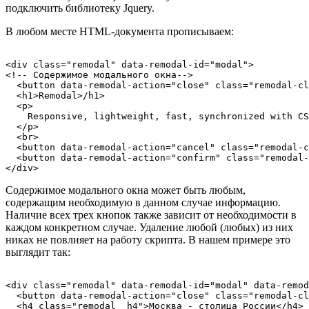
подключить библиотеку Jquery.
В любом месте HTML-документа прописываем:
<div class="remodal" data-remodal-id="modal">

<!-- Содержимое модального окна-->

  <button data-remodal-action="close" class="remodal-cl
  <h1>Remodal>/h1>

  <p>

    Responsive, lightweight, fast, synchronized with CS
  </p>

  <br>

  <button data-remodal-action="cancel" class="remodal-c
  <button data-remodal-action="confirm" class="remodal-
Содержимое модального окна может быть любым,
содержащим необходимую в данном случае информацию.
Наличие всех трех кнопок также зависит от необходимости в
каждом конкретном случае. Удаление любой (любых) из них
никах не повлияет на работу скрипта. В нашем примере это
выглядит так:
<div class="remodal" data-remodal-id="modal" data-remod
  <button data-remodal-action="close" class="remodal-cl
  <h4 class="remodal__h4">Москва - столица России</h4>
