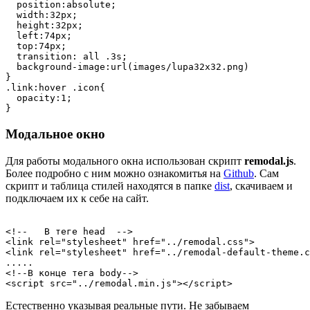
  position:absolute;

  width:32px;

  height:32px;

  left:74px; 

  top:74px;

  transition: all .3s;

  background-image:url(images/lupa32x32.png)

}

.link:hover .icon{

  opacity:1;

}
Модальное окно
Для работы модального окна использован скрипт
remodal.js
.
Более подробно с ним можно ознакомитья на
Github
. Сам
скрипт и таблица стилей находятся в папке
dist
, скачиваем и
подключаем их к себе на сайт.
<!--   В теге head  -->

<link rel="stylesheet" href="../remodal.css">

<link rel="stylesheet" href="../remodal-default-theme.c
.....

<!--В конце тега body-->

Естественно указывая реальные пути. Не забываем