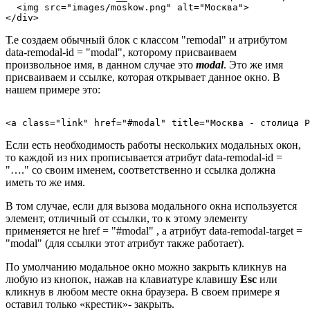
  <img src="images/moskow.png" alt="Москва">

</div>
Т.е создаем обычный блок с классом
"remodal"
и атрибутом
data-remodal-id =
"modal"
, которому присваиваем
произвольное имя, в данном случае это
modal
. Это же имя
присваиваем и ссылке, которая открывает данное окно. В
нашем примере это:
Если есть необходимость работы нескольких модальных окон,
то каждой из них прописывается атрибут
data-remodal-id =
"…."
со своим именем, соответственно и ссылка должна
иметь то же имя.
В том случае, если для вызова модального окна используется
элемент, отличный от ссылки, то к этому элементу
применяется не
href =
"#modal"
, а атрибут
data-remodal-target =
"modal"
(для ссылки этот атрибут также работает).
По умолчанию модальное окно можно закрыть кликнув на
любую из кнопок, нажав на клавиатуре клавишу
Esc
или
кликнув в любом месте окна браузера. В своем примере я
оставил только «крестик»- закрыть.