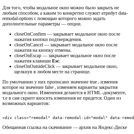
Для того, чтобы модальное окно можно было закрыть не
любым способом, а каким то конкретно служит атрибут
data-
remodal-options
с помощью которого можно задать
дополнительные параметры — опции.
closeOnConfirm
— закрывает модальное окно после
нажатия кнопки подтверждения.
closeOnCancel
— закрывает модальное окно после
нажатия на кнопку отмены.
closeOnEscap
— закрывает модальное окно после
нажатия клавиши
Esc
.
closeOnOutsideClick
— закрывает модальное окно,
щелкнув в любом месте на странице.
По умолчанию у них прописано значение
true
, изменив
которое на значение
false
, изменяем варианты закрытия
модального окно. Изменения делаются в HTML -документе,
т.е в сам скрипт вносить изменения не придется. Один из
возможных вариантов:
Обещанная ссылка на скачивание — архив на Яндекс-Диске