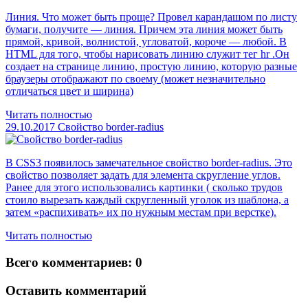
Линия. Что может быть проще? Провел карандашом по листу
бумаги, получите — линия. Причем эта линия может быть
прямой, кривой, волнистой, угловатой, короче — любой. В
HTML для того, чтобы нарисовать линию служит тег hr .Он
создает на странице линию, простую линию, которую разные
браузеры отображают по своему (может незначительно
отличаться цвет и ширина)
Читать полностью
29.10.2017
Свойство border-radius
В CSS3 появилось замечательное свойство border-radius. Это
свойство позволяет задать для элемента скругление углов.
Ранее для этого использовались картинки ( сколько трудов
стоило вырезать каждый скругленный уголок из шаблона, а
затем «распихивать» их по нужным местам при верстке).
Читать полностью
Всего комментариев: 0
Оставить комментарий