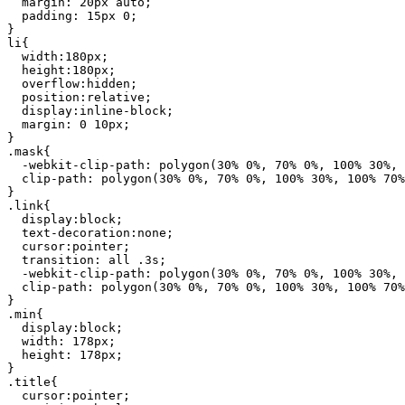
  margin: 20px auto;

  padding: 15px 0;

}

li{

  width:180px;

  height:180px;

  overflow:hidden; 

  position:relative; 

  display:inline-block; 

  margin: 0 10px;

}

.mask{

  -webkit-clip-path: polygon(30% 0%, 70% 0%, 100% 30%, 
  clip-path: polygon(30% 0%, 70% 0%, 100% 30%, 100% 70%
}

.link{ 

  display:block;

  text-decoration:none;

  cursor:pointer;

  transition: all .3s;

  -webkit-clip-path: polygon(30% 0%, 70% 0%, 100% 30%, 
  clip-path: polygon(30% 0%, 70% 0%, 100% 30%, 100% 70%
}

.min{

  display:block;

  width: 178px;

  height: 178px;

}

.title{

  cursor:pointer;
