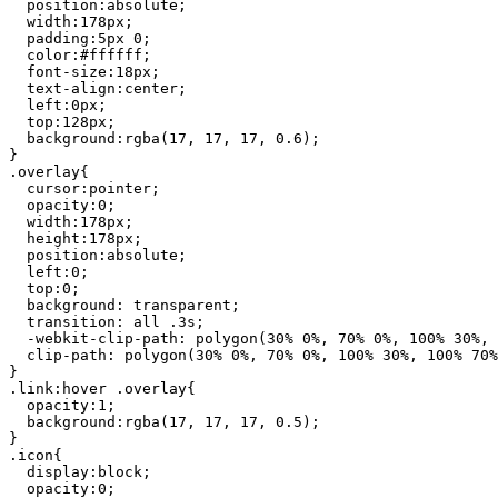
  position:absolute;

  width:178px;

  padding:5px 0;

  color:#ffffff; 

  font-size:18px;

  text-align:center;

  left:0px;

  top:128px;

  background:rgba(17, 17, 17, 0.6);

}

.overlay{

  cursor:pointer;

  opacity:0;

  width:178px;

  height:178px;

  position:absolute;

  left:0;

  top:0;

  background: transparent;

  transition: all .3s;

  -webkit-clip-path: polygon(30% 0%, 70% 0%, 100% 30%, 
  clip-path: polygon(30% 0%, 70% 0%, 100% 30%, 100% 70%,
}

.link:hover .overlay{

  opacity:1; 

  background:rgba(17, 17, 17, 0.5);

}

.icon{

  display:block;

  opacity:0; 
