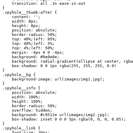
    transition: all .3s ease-in-out

}

.spyhole__thumb:after {

    content: '';

    width: 8px;

    height: 8px;

    position: absolute;

    border-radius: 50%;

top: 40%;left: 95%;
top: 40%;left: 5%;
top: 4%;left: 50%;
    margin: -4px 0 0 -4px;

    background: #0e0e0e;

    background: radial-gradient(ellipse at center, rgba
    box-shadow: 0 0 1px rgba(255, 255, 255, 0.9)

}

.spyhole__bg {

    background-image: url(images/img1.jpg);

}

.spyhole__info {

    position: absolute;

    width: 100%;

    height: 100%;

    border-radius: 50%;

    overflow: hidden;

    background: #c9512e url(images/img2.jpg);

    box-shadow: inset 0 0 0 5px rgba(0, 0, 0, 0.05);

}

.spyhole__link {

    font-size: 20px;
