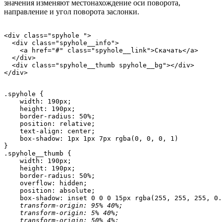
значения изменяют местонахождение оси поворота,
направление и угол поворота заслонки.
<div class="spyhole ">

  <div class="spyhole__info">

    <a href="#" class="spyhole__link">Скачать</a>

  </div>

  <div class="spyhole__thumb spyhole__bg"></div>

</div>
.spyhole {

    width: 190px;

    height: 190px;

    border-radius: 50%;

    position: relative;

    text-align: center;

    box-shadow: 1px 1px 7px rgba(0, 0, 0, 1)

}

.spyhole__thumb {

    width: 190px;

    height: 190px;

    border-radius: 50%;

    overflow: hidden;

    position: absolute;

    box-shadow: inset 0 0 0 15px rgba(255, 255, 255, 0.
transform-origin: 95% 40%;
transform-origin: 5% 40%;
transform-origin: 50% 4%;