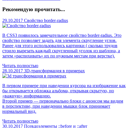
Рекомендую прочитать...
29.10.2017
Свойство border-radius
В CSS3 появилось замечательное свойство border-radius. Это
свойство позволяет задать для элемента скругление углов.
Ранее для этого использовались картинки ( сколько трудов
стоило вырезать каждый скругленный уголок из шаблона, а
затем «распихивать» их по нужным местам при верстке).
Читать полностью
28.10.2017
3D-трансформация в примерах
В первом примере при наведении курсора на изображение как
бы открывается обложка альбома, открывая скрытую, но
«важную» информацию.
Второй пример — первоначально блоки с анонсом мы видим
в перспективе, при наведении мышки блок принимает
нормальный вид.
Читать полностью
30.10.2017
Псевдоэлементы ::before и ::after