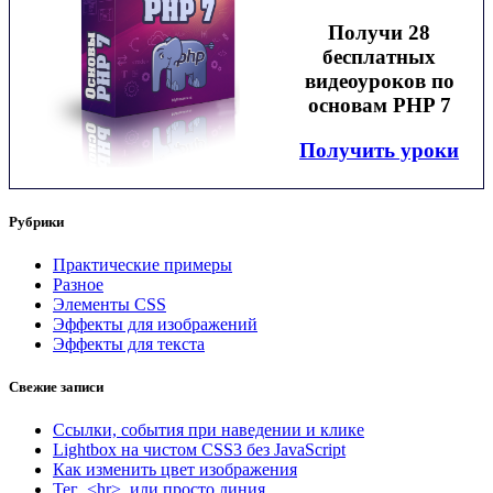
Получи 28
бесплатных
видеоуроков по
основам PHP 7
Получить уроки
Рубрики
Практические примеры
Разное
Элементы CSS
Эффекты для изображений
Эффекты для текста
Свежие записи
Ссылки, события при наведении и клике
Lightbox на чистом CSS3 без JavaScript
Как изменить цвет изображения
Тег <hr> или просто линия