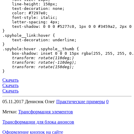
    line-height: 150px;

    text-decoration: none;

    color: #7297e0;

    font-style: italic;

    letter-spacing: 4px;

    text-shadow: 0 0 0 #5277c0, 1px 0 0 #3459a2, 2px 0 
}

.spyhole__link:hover {

    text-decoration: underline;

}

.spyhole:hover .spyhole__thumb {

    box-shadow: inset 0 0 0 15px rgba(255, 255, 255, 0.
transform: rotate(110deg;)
transform: rotate(-110deg);
transform: rotate(150deg);
}
Скачать
Скачать
Скачать
05.11.2017
Денисюк Олег
Практические примеры
0
Метки:
Трансформация элементов
Трансформации для блока анонсов
Оформление кнопок на сайте