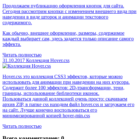
Продолжаем публикацию оформления кнопок для сайта.
Сегодня рассмотрим кнопки с изменением внешнего вида при
наведении в виде шторок и анимации текстового
содержимого.
Как обычно, внешнее оформление, размеры, содержимое
каждый выбирает сам, здесь задается только описание самого
эффекта.
Читать полностью
31.10.2017
Коллекция Hover.css
Hover.css это коллекция CSS3 эффектов, которые можно
использовать для анимации при наведении на них курсора.
Содержит более 100 эффектов: 2D-трансформации, тени,
границы, использование библиотеки иконок.
Пользоваться данной коллекцией очень просто: скачиваем
архив ZIP, в папке css находим файл hover.css и загружаем его
на сайт. Лучше конечно воспользоваться его
минимизированной копией hover-min.css
Читать полностью
Всего комментариев: 0