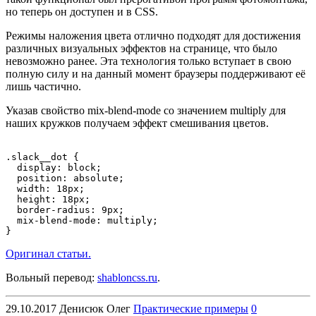
но теперь он доступен и в CSS.
Режимы наложения цвета отлично подходят для достижения
различных визуальных эффектов на странице, что было
невозможно ранее. Эта технология только вступает в свою
полную силу и на данный момент браузеры поддерживают её
лишь частично.
Указав свойство
mix-blend-mode
со значением
multiply
для
наших кружков получаем эффект смешивания цветов.
.slack__dot {

  display: block;

  position: absolute;

  width: 18px;

  height: 18px;

  border-radius: 9px;

  mix-blend-mode: multiply;

}
Оригинал статьи.
Вольный перевод:
shabloncss.ru
.
29.10.2017
Денисюк Олег
Практические примеры
0