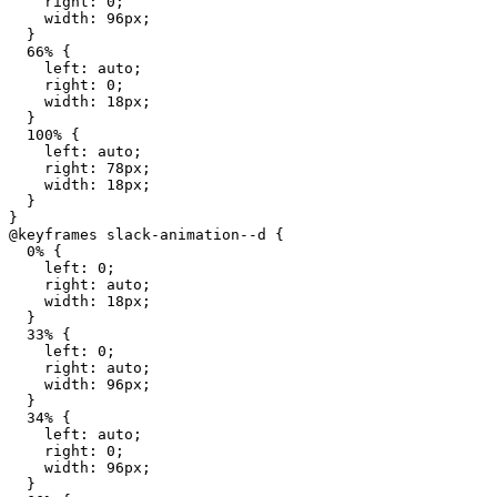
    right: 0;

    width: 96px;

  }

  66% {

    left: auto;

    right: 0;

    width: 18px;

  }

  100% {

    left: auto;

    right: 78px;

    width: 18px;

  }

}

@keyframes slack-animation--d {

  0% {

    left: 0;

    right: auto;

    width: 18px;

  }

  33% {

    left: 0;

    right: auto;

    width: 96px;

  }

  34% {

    left: auto;

    right: 0;

    width: 96px;

  }
