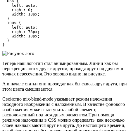
  66% {

    left: auto;

    right: 0;

    width: 18px;

  }

  100% {

    left: auto;

    right: 78px;

    width: 18px;

  }

}
Теперь наш логотип стал анимированным. Линии как бы
перекрещиваются друг с другом, проходя друг над другом в
точках пересечения. Это хорошо видно на рисунке.
А в начале статьи они проходят как бы сквозь друг друга, при
этом цвета смешиваются.
Свойство
mix-blend-mode
указывает режим наложения
исходного изображения с наложенным. В качестве фонового
изображения может выступать любой элемент,
расположенный под исходным элементом.При помощи
режимов наложения в CSS можно определять, как несколько
слоев накладываются друг на друга. До настоящего времени,
такой функционал был прерогативой программ фотомонтажа,