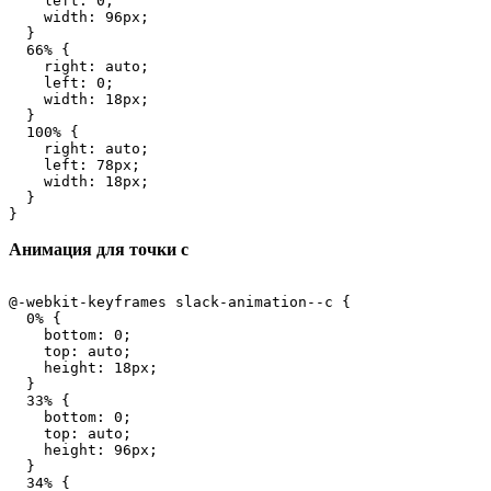
    left: 0;

    width: 96px;

  }

  66% {

    right: auto;

    left: 0;

    width: 18px;

  }

  100% {

    right: auto;

    left: 78px;

    width: 18px;

  }

}
Анимация для точки c
@-webkit-keyframes slack-animation--c {

  0% {

    bottom: 0;

    top: auto;

    height: 18px;

  }

  33% {

    bottom: 0;

    top: auto;

    height: 96px;

  }

  34% {
