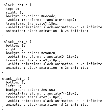
.slack__dot_b {

  top: 0;

  right: 0;

  background-color: #6ecadc;

  -webkit-transform: translateY(18px);

  transform: translateY(18px);

  -webkit-animation: slack-animation--b 2s infinite;

  animation: slack-animation--b 2s infinite;

}

.slack__dot_c {

  bottom: 0;

  right: 0;

  background-color: #e9a820;

  -webkit-transform: translateX(-18px);

  transform: translateX(-18px);

  -webkit-animation: slack-animation--c 2s infinite;

  animation: slack-animation--c 2s infinite;

}

slack__dot_d {

  bottom: 0;

  left: 0;

  background-color: #e01563;

  -webkit-transform: translateY(-18px);

  transform: translateY(-18px);

  -webkit-animation: slack-animation--d 2s infinite;

  animation: slack-animation--d 2s infinite;

}