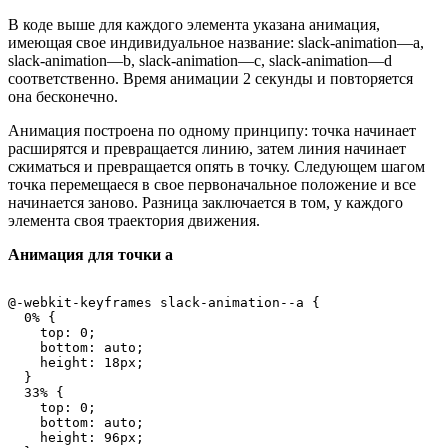
В коде выше для каждого элемента указана анимация,
имеющая свое индивидуальное название:
slack-animation—a
,
slack-animation—b
,
slack-animation—c
,
slack-animation—d
соответственно. Время анимации 2 секунды и повторяется
она бесконечно.
Анимация построена по одному принципу: точка начинает
расширятся и превращается линию, затем линия начинает
сжиматься и превращается опять в точку. Следующем шагом
точка перемещаеся в свое первоначальное положение и все
начинается заново. Разница заключается в том, у каждого
элемента своя траектория движения.
Анимация для точки a
@-webkit-keyframes slack-animation--a {

  0% {

    top: 0;

    bottom: auto;

    height: 18px;

  }

  33% {

    top: 0;

    bottom: auto;

    height: 96px;
