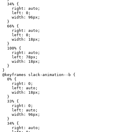
  34% {

    right: auto;

    left: 0;

    width: 96px;

  }

  66% {

    right: auto;

    left: 0;

    width: 18px;

  }

  100% {

    right: auto;

    left: 78px;

    width: 18px;

  }

}

@keyframes slack-animation--b {

  0% {

    right: 0;

    left: auto;

    width: 18px;

  }

  33% {

    right: 0;

    left: auto;

    width: 96px;

  }

  34% {

    right: auto;
