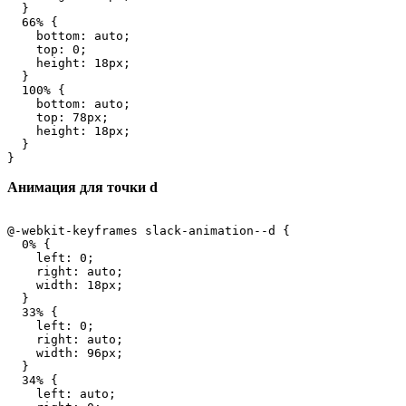
  }

  66% {

    bottom: auto;

    top: 0;

    height: 18px;

  }

  100% {

    bottom: auto;

    top: 78px;

    height: 18px;

  }

}
Анимация для точки d
@-webkit-keyframes slack-animation--d {

  0% {

    left: 0;

    right: auto;

    width: 18px;

  }

  33% {

    left: 0;

    right: auto;

    width: 96px;

  }

  34% {

    left: auto;
