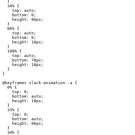
  }

  34% {

    top: auto;

    bottom: 0;

    height: 96px;

  }

  66% {

    top: auto;

    bottom: 0;

    height: 18px;

  }

  100% {

    top: auto;

    bottom: 78px;

    height: 18px;

  }

}

@keyframes slack-animation--a {

  0% {

    top: 0;

    bottom: auto;

    height: 18px;

  }

  33% {

    top: 0;

    bottom: auto;

    height: 96px;

  }

  34% {
