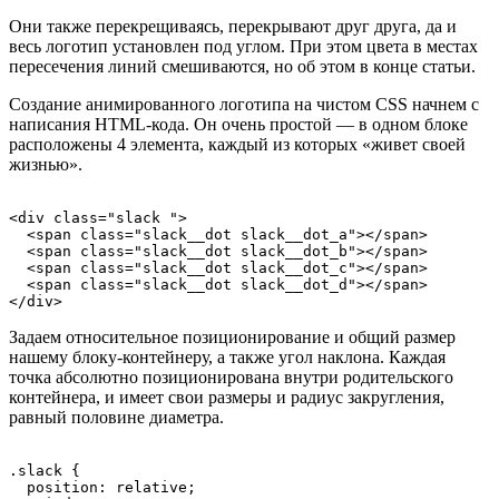
Они также перекрещиваясь, перекрывают друг друга, да и
весь логотип установлен под углом. При этом цвета в местах
пересечения линий смешиваются, но об этом в конце статьи.
Создание анимированного логотипа на чистом CSS начнем с
написания HTML-кода. Он очень простой — в одном блоке
расположены 4 элемента, каждый из которых «живет своей
жизнью».
<div class="slack ">

  <span class="slack__dot slack__dot_a"></span>

  <span class="slack__dot slack__dot_b"></span>

  <span class="slack__dot slack__dot_c"></span>

  <span class="slack__dot slack__dot_d"></span>

</div>
Задаем относительное позиционирование и общий размер
нашему блоку-контейнеру, а также угол наклона. Каждая
точка абсолютно позиционирована внутри родительского
контейнера, и имеет свои размеры и радиус закругления,
равный половине диаметра.
.slack {

  position: relative;
