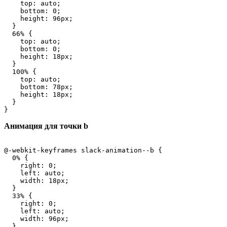
    top: auto;

    bottom: 0;

    height: 96px;

  }

  66% {

    top: auto;

    bottom: 0;

    height: 18px;

  }

  100% {

    top: auto;

    bottom: 78px;

    height: 18px;

  }

}
Анимация для точки b
@-webkit-keyframes slack-animation--b {

  0% {

    right: 0;

    left: auto;

    width: 18px;

  }

  33% {

    right: 0;

    left: auto;

    width: 96px;

  }
