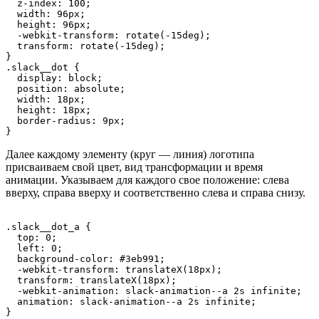
  z-index: 100;

  width: 96px;

  height: 96px;

  -webkit-transform: rotate(-15deg);

  transform: rotate(-15deg);

}

.slack__dot {

  display: block;

  position: absolute;

  width: 18px;

  height: 18px;

  border-radius: 9px;

}
Далее каждому элементу (круг — линия) логотипа
присваиваем свой цвет, вид трансформации и время
анимации. Указываем для каждого свое положение: слева
вверху, справа вверху и соответственно слева и справа снизу.
.slack__dot_a {

  top: 0;

  left: 0;

  background-color: #3eb991;

  -webkit-transform: translateX(18px);

  transform: translateX(18px);

  -webkit-animation: slack-animation--a 2s infinite;

  animation: slack-animation--a 2s infinite;

}
