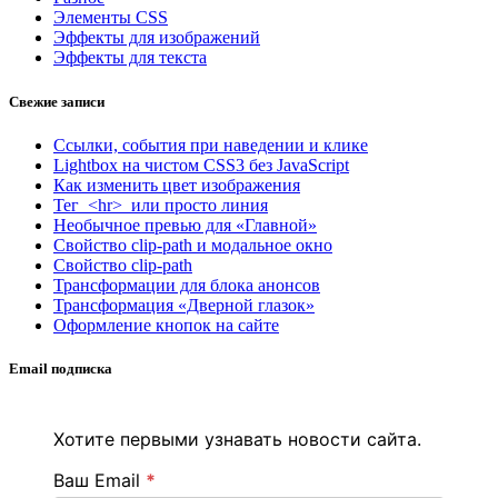
Элементы CSS
Эффекты для изображений
Эффекты для текста
Свежие записи
Ссылки, события при наведении и клике
Lightbox на чистом CSS3 без JavaScript
Как изменить цвет изображения
Тег <hr> или просто линия
Необычное превью для «Главной»
Свойство clip-path и модальное окно
Свойство clip-path
Трансформации для блока анонсов
Трансформация «Дверной глазок»
Оформление кнопок на сайте
Email подписка
Хотите первыми узнавать новости сайта.
Ваш Email
*