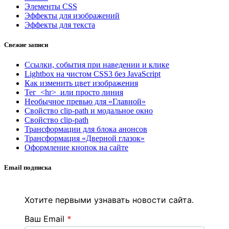
Элементы CSS
Эффекты для изображений
Эффекты для текста
Свежие записи
Ссылки, события при наведении и клике
Lightbox на чистом CSS3 без JavaScript
Как изменить цвет изображения
Тег <hr> или просто линия
Необычное превью для «Главной»
Свойство clip-path и модальное окно
Свойство clip-path
Трансформации для блока анонсов
Трансформация «Дверной глазок»
Оформление кнопок на сайте
Email подписка
Хотите первыми узнавать новости сайта.
Ваш Email
*