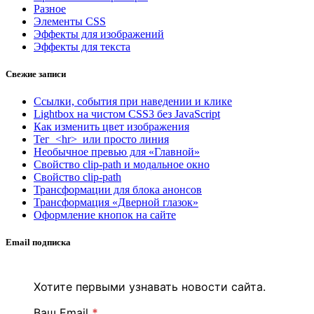
Разное
Элементы CSS
Эффекты для изображений
Эффекты для текста
Свежие записи
Ссылки, события при наведении и клике
Lightbox на чистом CSS3 без JavaScript
Как изменить цвет изображения
Тег <hr> или просто линия
Необычное превью для «Главной»
Свойство clip-path и модальное окно
Свойство clip-path
Трансформации для блока анонсов
Трансформация «Дверной глазок»
Оформление кнопок на сайте
Email подписка
Хотите первыми узнавать новости сайта.
Ваш Email
*