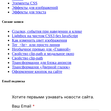
Элементы CSS
Эффекты для изображений
Эффекты для текста
Свежие записи
Ссылки, события при наведении и клике
Lightbox на чистом CSS3 без JavaScript
Как изменить цвет изображения
Тег <hr> или просто линия
Необычное превью для «Главной»
Свойство clip-path и модальное окно
Свойство clip-path
Трансформации для блока анонсов
Трансформация «Дверной глазок»
Оформление кнопок на сайте
Email подписка
Хотите первыми узнавать новости сайта.
Ваш Email
*