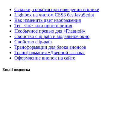
Ссылки, события при наведении и клике
Lightbox на чистом CSS3 без JavaScript
Как изменить цвет изображения
Тег <hr> или просто линия
Необычное превью для «Главной»
Свойство clip-path и модальное окно
Свойство clip-path
Трансформации для блока анонсов
Трансформация «Дверной глазок»
Оформление кнопок на сайте
Email подписка