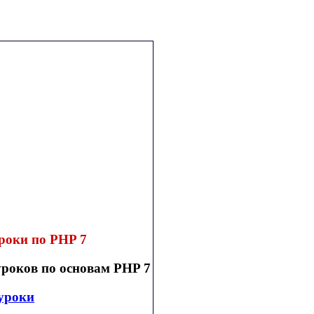
роки по PHP 7
уроков по основам PHP 7
уроки