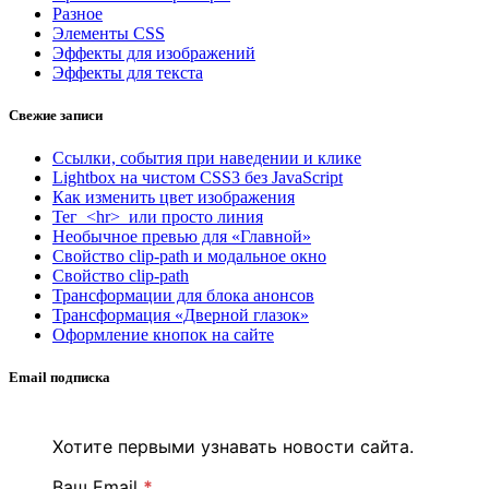
Разное
Элементы CSS
Эффекты для изображений
Эффекты для текста
Свежие записи
Ссылки, события при наведении и клике
Lightbox на чистом CSS3 без JavaScript
Как изменить цвет изображения
Тег <hr> или просто линия
Необычное превью для «Главной»
Свойство clip-path и модальное окно
Свойство clip-path
Трансформации для блока анонсов
Трансформация «Дверной глазок»
Оформление кнопок на сайте
Email подписка
Хотите первыми узнавать новости сайта.
Ваш Email
*