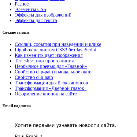
Разное
Элементы CSS
Эффекты для изображений
Эффекты для текста
Свежие записи
Ссылки, события при наведении и клике
Lightbox на чистом CSS3 без JavaScript
Как изменить цвет изображения
Тег <hr> или просто линия
Необычное превью для «Главной»
Свойство clip-path и модальное окно
Свойство clip-path
Трансформации для блока анонсов
Трансформация «Дверной глазок»
Оформление кнопок на сайте
Email подписка
Хотите первыми узнавать новости сайта.
Ваш Email
*